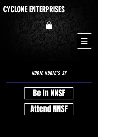
CYCLONE ENTERPRISES
El ciclón del burlesque
NUDIE NUBIE'S SF
Be In NNSF
Attend NNSF
RedBone 'internacionalmente conocido, cultivado en Minnesota' es
uno de los nombres más importantes del burlesque. Comenzó a
viajar por el mundo como una de las Wham Bam Thank You Ma'ams,